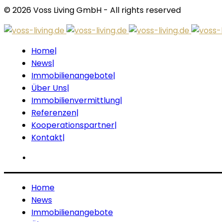
© 2026 Voss Living GmbH - All rights reserved
Skip
to
content
Home
News
Immobilienangebote
Über Uns
Immobilienvermittlung
Referenzen
Kooperationspartner
Kontakt
Home
News
Immobilienangebote